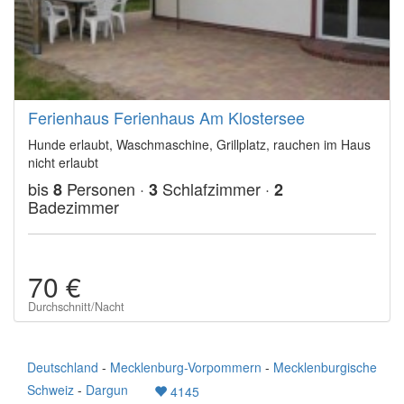
Ferienhaus Ferienhaus Am Klostersee
Hunde erlaubt, Waschmaschine, Grillplatz, rauchen im Haus
nicht erlaubt
bis
Personen ·
Schlafzimmer ·
8
3
2
Badezimmer
70 €
Durchschnitt/Nacht
Deutschland
-
Mecklenburg-Vorpommern
-
Mecklenburgische
Schweiz
-
Dargun
4145