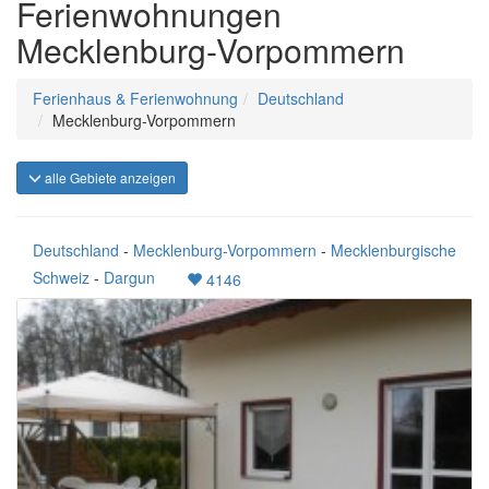
Ferienwohnungen
Mecklenburg-Vorpommern
Ferienhaus & Ferienwohnung
Deutschland
Mecklenburg-Vorpommern
alle Gebiete anzeigen
Deutschland
-
Mecklenburg-Vorpommern
-
Mecklenburgische
Schweiz
-
Dargun
4146