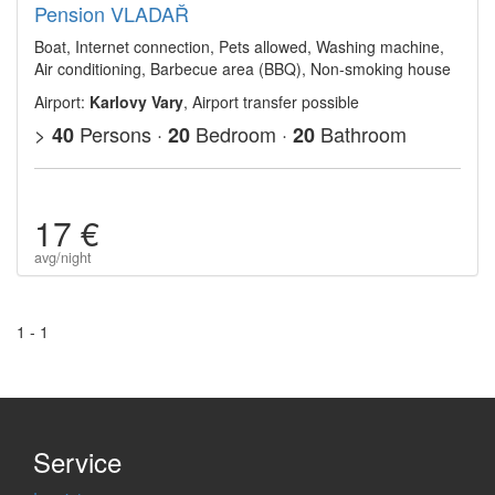
Pension VLADAŘ
Boat, Internet connection, Pets allowed, Washing machine,
Air conditioning, Barbecue area (BBQ), Non-smoking house
Airport:
Karlovy Vary
, Airport transfer possible
>
Persons ·
Bedroom ·
Bathroom
40
20
20
17 €
avg/night
1 - 1
Service