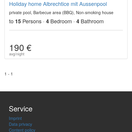
Holiday home Albrechtice mit Aussenpool
private pool, Barbecue area (BBQ), Non-smoking house
to
Persons ·
Bedroom ·
Bathroom
15
4
4
190 €
avg/night
1 - 1
Service
Imprint
Data privacy
Content policy