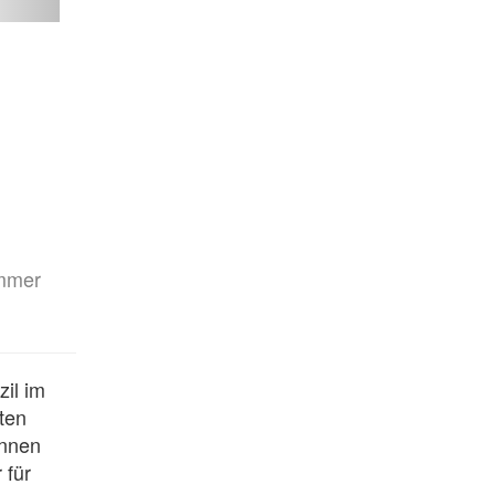
mmer
l im 
ten 
nnen 
für 