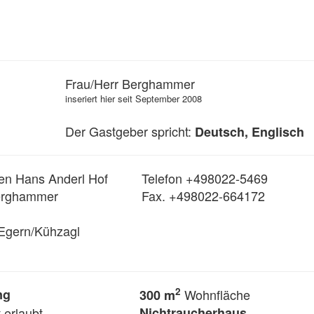
Frau/Herr Berghammer
inseriert hier seit September 2008
Der Gastgeber spricht:
Deutsch, Englisch
en Hans Anderl Hof
Telefon +498022-5469
Berghammer
Fax. +498022-664172
Egern/Kühzagl
2
ng
Wohnfläche
300 m
 erlaubt
Nichtraucherhaus