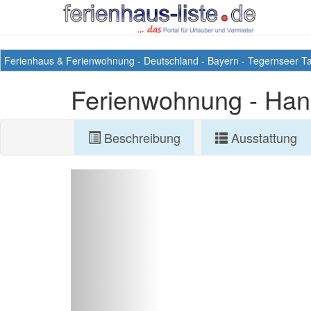
Ferienhaus & Ferienwohnung
-
Deutschland
-
Bayern
-
Tegernseer Ta
Ferienwohnung - Han
Beschreibung
Ausstattung