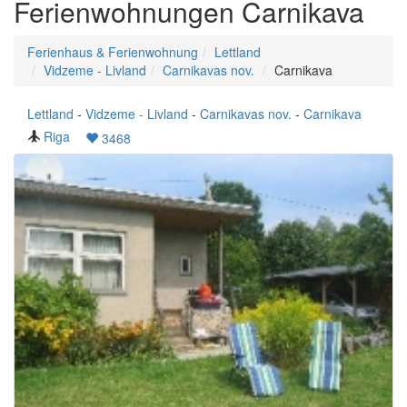
Ferienwohnungen Carnikava
Ferienhaus & Ferienwohnung
Lettland
Vidzeme - Livland
Carnikavas nov.
Carnikava
Lettland
-
Vidzeme - Livland
-
Carnikavas nov.
-
Carnikava
Riga
3468