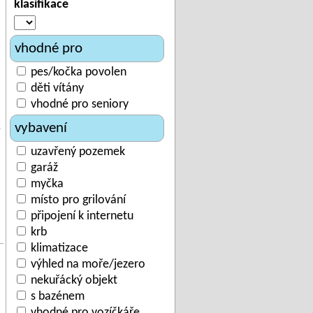
klasifikace
vhodné pro
pes/kočka povolen
děti vítány
vhodné pro seniory
vybavení
uzavřený pozemek
garáž
myčka
místo pro grilování
připojení k internetu
krb
klimatizace
výhled na moře/jezero
nekuřácký objekt
s bazénem
vhodné pro vozíčkáře