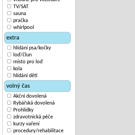
TV/SAT
sauna
pračka
whirlpool
extra
hlídání psa/kočky
loď/člun
místo pro loď
kola
hlídání dětí
volný čas
Akční dovolená
Rybářská dovolená
Prohlídky
zdravotnická péče
kurzy vaření
procedury/rehabilitace