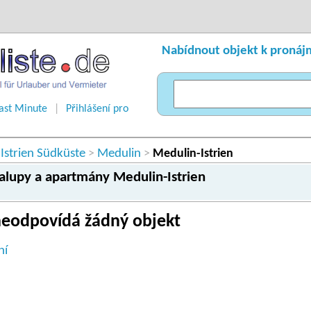
Nabídnout objekt k pronáj
ast Minute
|
Přihlášení pro
Istrien Südküste
Medulin
>
>
Medulin-Istrien
halupy a apartmány Medulin-Istrien
eodpovídá žádný objekt
ní